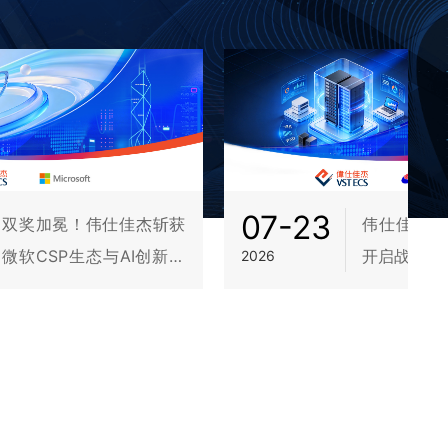
07-23
伟仕佳杰与
双奖加冕！伟仕佳杰斩获
开启战略合
微软CSP生态与AI创新双
2026
项大奖