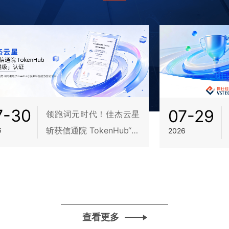
7-30
07-29
领跑词元时代！佳杰云星
斩获信通院 TokenHub“先
6
2026
进级”认证
查看更多